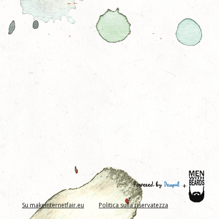
Powered by
Drupal
+
Su makeinternetfair.eu
Politica sulla riservatezza