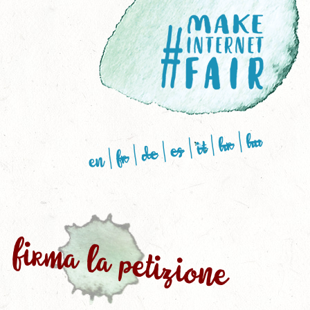
Skip
to
main
content
hu
hr
it
es
de
fr
en
firma la petizione