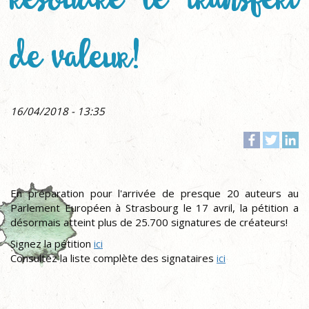
de valeur!
16/04/2018 - 13:35
Facebook
Twitt
Li
En préparation pour l'arrivée de presque 20 auteurs au
Parlement Européen à Strasbourg le 17 avril, la pétition a
désormais atteint plus de 25.700 signatures de créateurs!
Signez la pétition
ici
Consultez la liste complète des signataires
ici